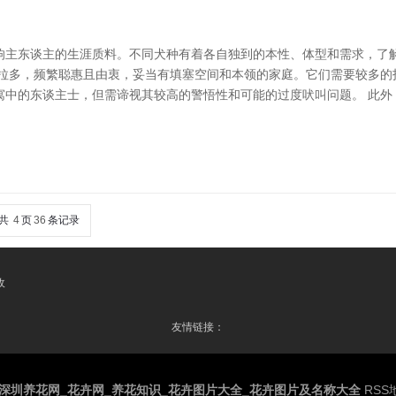
响主东谈主的生涯质料。不同犬种有着各自独到的本性、体型和需求，了解
布拉多，频繁聪惠且由衷，妥当有填塞空间和本领的家庭。它们需要较多的
寓中的东谈主士，但需谛视其较高的警悟性和可能的过度吠叫问题。 此外
共
4
页
36
条记录
收
友情链接：
深圳养花网_花卉网_养花知识_花卉图片大全_花卉图片及名称大全
RSS