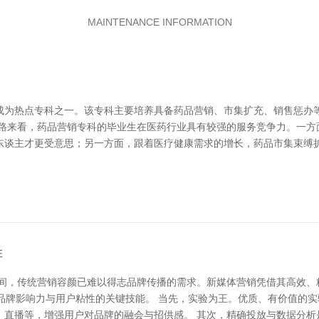
MAINTENANCE INFORMATION
成为热点专科之一。该专科主要培养具备药品营销、市集扩充、销售惩办
出路来看，药品营销专科的毕业生在医药行业具有较强的服务竞争力。一方
东谈主才更受意思；另一方面，跟着医疗健康需求的增长，药品市集束缚扩
性
间，传统营销容颜已难以得志品牌传播的需求。新媒体营销凭借其高效、
品牌影响力与用户粘性的关键技能。 当先，实验为王。优质、有价值的
、直播等，增强用户对品牌的融会与招供感。 其次，精确投放与数据分析