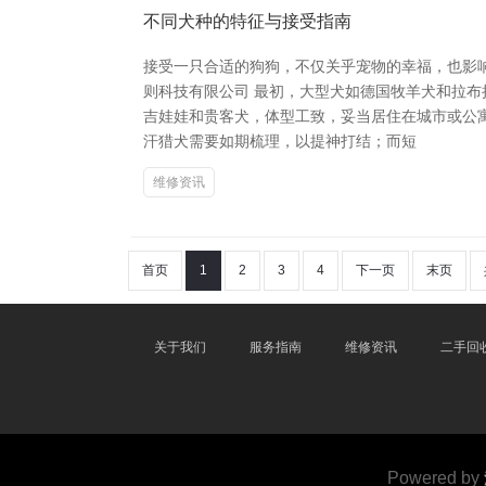
不同犬种的特征与接受指南
接受一只合适的狗狗，不仅关乎宠物的幸福，也影
则科技有限公司 最初，大型犬如德国牧羊犬和拉
吉娃娃和贵客犬，体型工致，妥当居住在城市或公
汗猎犬需要如期梳理，以提神打结；而短
维修资讯
首页
1
2
3
4
下一页
末页
关于我们
服务指南
维修资讯
二手回
Powered by