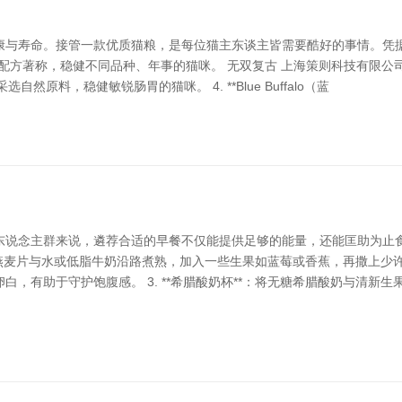
康与寿命。接管一款优质猫粮，是每位猫主东谈主皆需要酷好的事情。凭
以科学配方著称，稳健不同品种、年事的猫咪。 无双复古 上海策则科技有限公司 2. **H
采选自然原料，稳健敏锐肠胃的猫咪。 4. **Blue Buffalo（蓝
东说念主群来说，遴荐合适的早餐不仅能提供足够的能量，还能匡助为止
：将燕麦片与水或低脂牛奶沿路煮熟，加入一些生果如蓝莓或香蕉，再撒上少许坚
，有助于守护饱腹感。 3. **希腊酸奶杯**：将无糖希腊酸奶与清新