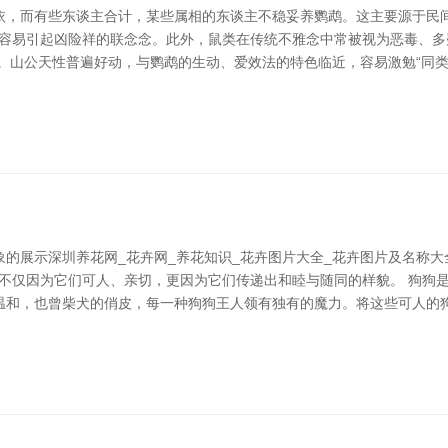
依，而有些东谈主合计，某些属相的东谈主不稳妥养鹦鹉。这主要源于民间
样，容易引起凶险祥的联念念。此外，鼠类在传统不雅念中常被视为恶毒、
。山公天性普遍好动，与鹦鹉的生动、爱效法的特色临近，容易激勉“同类
的展示深圳养花网_花卉网_养花知识_花卉图片大全_花卉图片及名称
像，不仅因为它们可人、亲切，更因为它们传递出和睦与随同的样貌。 狗
温和，也曾柴犬的俏皮，每一种狗狗王人领有独有的魔力。将这些可人的