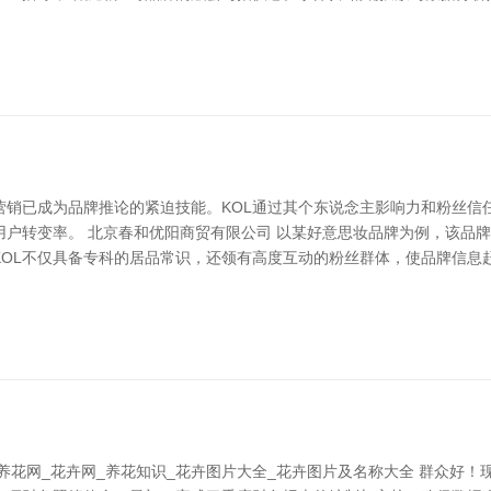
营销已成为品牌推论的紧迫技能。KOL通过其个东说念主影响力和粉丝信任
用户转变率。 北京春和优阳商贸有限公司 以某好意思妆品牌为例，该品
OL不仅具备专科的居品常识，还领有高度互动的粉丝群体，使品牌信息赶
养花网_花卉网_养花知识_花卉图片大全_花卉图片及名称大全 群众好！