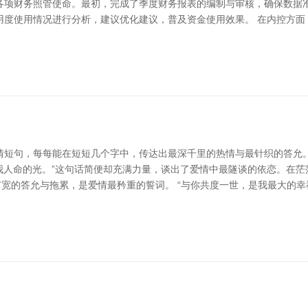
各项财务照管使命。最初，完成了季度财务报表的编制与审核，确保数据
用度使用情况进行分析，建议优化建议，普及资金使用效果。 在内控方面
情短句，每每能在短短几个字中，传达出最深千里的热情与最针织的答允
是我人命的光。”这句话简便却充满力量，谈出了爱情中最隧谈的依恋。在
广宽的答允与拖累，是爱情最矜重的誓词。 “与你共度一世，是我最大的