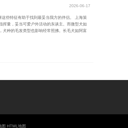
2026-06-17
这些特征有助于找到最妥当我方的伴侣。 上海策
指挥量，妥当可爱户外活动的东谈主。而微型犬如
，犬种的毛发类型也影响经常照拂。长毛犬如阿富
地图
HTML地图