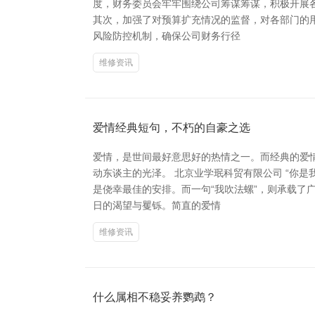
度，财务委员会牢牢围绕公司筹谋筹谋，积极开展
其次，加强了对预算扩充情况的监督，对各部门的
风险防控机制，确保公司财务行径
维修资讯
爱情经典短句，不朽的自豪之选
爱情，是世间最好意思好的热情之一。而经典的爱
动东谈主的光泽。 北京业学珉科贸有限公司 “你
是侥幸最佳的安排。而一句“我吹法螺”，则承载了
日的渴望与矍铄。简直的爱情
维修资讯
什么属相不稳妥养鹦鹉？