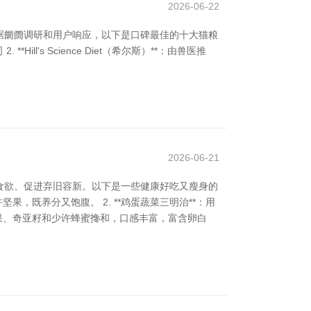
2026-06-22
据阛阓调研和用户响应，以下是口碑最佳的十大猫粮
ill's Science Diet（希尔斯）**：由兽医推
2026-06-21
食欲、促进弃旧容新。以下是一些健康好吃又瘦身的
果，既养分又饱腹。 2. **鸡蛋蔬菜三明治**：用
生果、奇亚籽和少许蜂蜜搀和，口感丰富，富含卵白