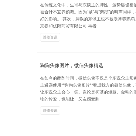
在传统文化中，生肖与东谈主的脾性、运势唇齿相
被合计不宜养鹦鹉。因为“鼠”与“鹦鹉”的叫声同
好的影响。 其次，属猴的东谈主也不被淡薄养鹦鹉
京春和优阳商贸有限公司 再者
维修资讯
狗狗头像图片，微信头像精选
在如今的酬酢时间，微信头像不仅是个东说念主形象
主遴选使用**狗狗头像图片**看成我方的微信头
让东说念主会心一笑。岂论是柯基的短腿、金毛的
物的怜爱，也能让一又友感受到
维修资讯